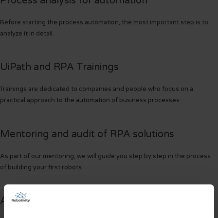
Process analysis for automation
Before starting the process automation, the most important step is to
analyze it in detail.
UiPath and RPA Trainings
Trainings are dedicated to companies and people who focus on a
practical approach to the automation of business processes.
Mentoring and audit of RPA solutions
As part of our mentoring, we will guide you step by step in the process
of building your first robots.
Additional scope of cooperation