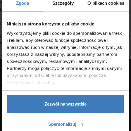
Zgoda
Szczegóły
O plikach cookies
We help in choosing properly matched UiPath licenses that meet all
business requirements.
Do you have any additional questions?
Niniejsza strona korzysta z plików cookie
Wykorzystujemy pliki cookie do spersonalizowania treści
Call us today or write an e-mail (info@robotivity.pl). We will reply within 24
i reklam, aby oferować funkcje społecznościowe i
hours!
analizować ruch w naszej witrynie. Informacje o tym, jak
korzystasz z naszej witryny, udostępniamy partnerom
+48-690-020-576
społecznościowym, reklamowym i analitycznym.
Partnerzy mogą połączyć te informacje z innymi danymi
otrzymanymi od Ciebie lub uzyskanymi podczas
korzystania z ich usług.
Robotivity Social Media:
Zezwól na wszystkie
Spersonalizuj
Strona główna