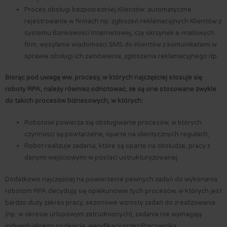
Proces obsługi bezpośredniej Klientów: automatyczne
rejestrowanie w firmach np. zgłoszeń reklamacyjnych Klientów z
systemu Bankowości Internetowej, czy skrzynek e-mailowych
firm, wysyłanie wiadomości SMS do Klientów z komunikatami w
sprawie obsługi ich zamówienia, zgłoszenia reklamacyjnego itp.
Biorąc pod uwagę ww. procesy, w których najczęściej stosuje się
roboty RPA, należy również odnotować, że są one stosowane zwykle
do takich procesów biznesowych, w których:
Robotowi powierza się obsługiwanie procesów, w których
czynności są powtarzalne, oparte na identycznych regułach,
Robot realizuje zadania, które są oparte na obsłudze, pracy z
danymi wejściowymi w postaci ustrukturyzowanej.
Dodatkowo najczęściej na powierzenie pewnych zadań do wykonania
robotom RPA decydują się opiekunowie tych procesów, w których jest
bardzo duży zakres pracy, sezonowe wzrosty zadań do zrealizowania
(np. w okresie urlopowym zatrudnionych), zadania nie wymagają
indywidualnego podejścia, weryfikacji przez Pracownika.