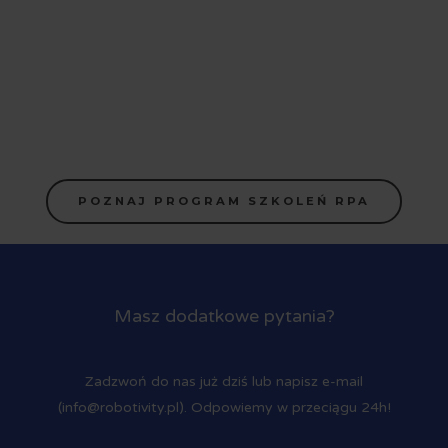
POZNAJ PROGRAM SZKOLEŃ RPA
Masz dodatkowe pytania?
Zadzwoń do nas już dziś lub napisz e-mail
(info@robotivity.pl). Odpowiemy w przeciągu 24h!