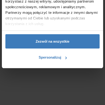
korzystasz z naszej witryny, udostępniamy partnerom
społecznościowym, reklamowym i analitycznym.
Nasi trenerzy UiPath
Partnerzy mogą połączyć te informacje z innymi danymi
otrzymanymi od Ciebie lub uzyskanymi podczas
korzystania z ich usług.
Zezwól na wszystkie
Spersonalizuj