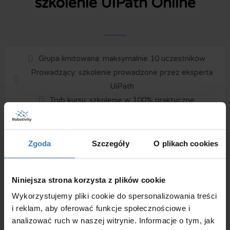
szkolenie UiPath Online
Grupa limitowana: maksymalnie 10 uczestników
Prowadzący: szkolenie prowadzone przez eksperta
UiPath
Tryb kursu: szkolenie w 100% praktyczne
Komunikator: Zoom
Minimalne wymagania sprzętowe: system Windows,
procesor Intel i3, 4GB pamięci RAM
Zgoda
Szczegóły
O plikach cookies
Certyfikat po ukończeniu szkolenia
Niniejsza strona korzysta z plików cookie
Zapisz się na szkolenie!
Wykorzystujemy pliki cookie do spersonalizowania treści
i reklam, aby oferować funkcje społecznościowe i
analizować ruch w naszej witrynie. Informacje o tym, jak